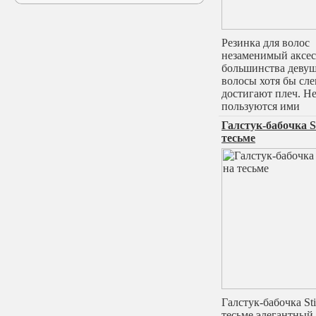
Резинка для волос
незаменимый аксес
большинства девуш
волосы хотя бы сле
достигают плеч. Н
пользуются ими
Галстук-бабочка S
тесьме
Галстук-бабочка Sti
тесьме элегантный 