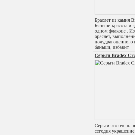
Браслет из камня B
Бяньши красота и з
одном флаконе . И
браслет, выполнен
полудрагоценного 
бяньши, избавит
Серьги Bradex Cr
Серьги это очень 
сегодня украшение,