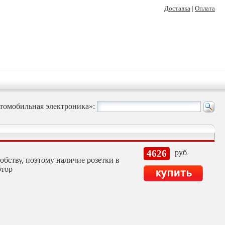
Доставка
|
Оплата
томобильная электроника»:
4626
руб
бству, поэтому наличие розетки в
ртор