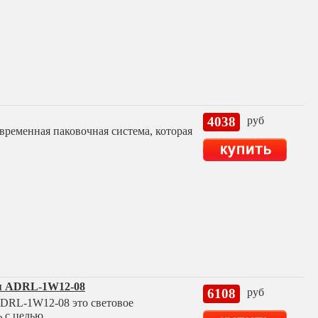
4038
руб
овременная паковочная система, которая
ия ADRL-1W12-08
6108
руб
ADRL-1W12-08 это световое
ь с целью