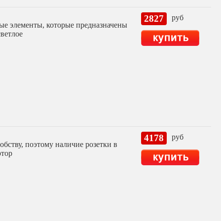
2827
руб
ые элементы, которые предназначены
светлое
4178
руб
бству, поэтому наличие розетки в
ртор