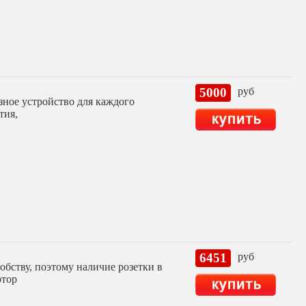
5000
руб
зное устройство для каждого
тия,
6451
руб
бству, поэтому наличие розетки в
ртор