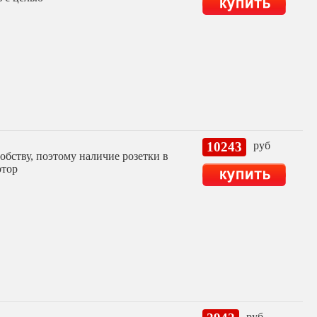
10243
руб
бству, поэтому наличие розетки в
ртор
руб