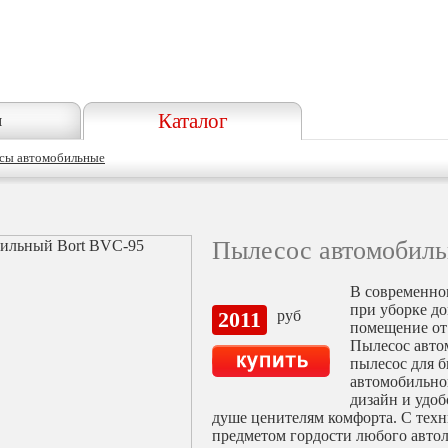
Каталог
я
сы автомобильные
Пылесос автомобиль
В современно
при уборке д
2011
руб
помещение от 
Пылесос авто
пылесос для 
автомобильно
дизайн и удо
душе ценителям комфорта. С техни
предметом гордости любого авто