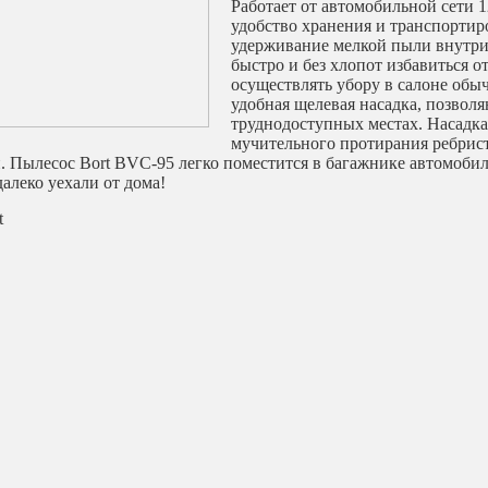
Работает от автомобильной сети 1
удобство хранения и транспортир
удерживание мелкой пыли внутри
быстро и без хлопот избавиться о
осуществлять убору в салоне обы
удобная щелевая насадка, позвол
труднодоступных местах. Насадка 
мучительного протирания ребрист
 Пылесос Bort BVC-95 легко поместится в багажнике автомобиля 
далеко уехали от дома!
t