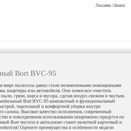
Доставка
|
Оплата
ный Bort BVC-95
м мире пылесосы давно стали незаменимыми помощниками
ома, квартиры или автомобиля. Они помогают очистить
пыли, грязи, ворса и мусора, сделав воздух свежим и чистым.
мобильный Bort BVC-95 компактный и функциональный
быстрой, тщательной и комфортной уборки внутри
го салона. Высокое качество исполнения, современный
бство в повседневном использовании непременно придутся по
кой Bort чистота в автосалоне станет визитной карточкой и
любителя! Оцените преимущества и особенности модели